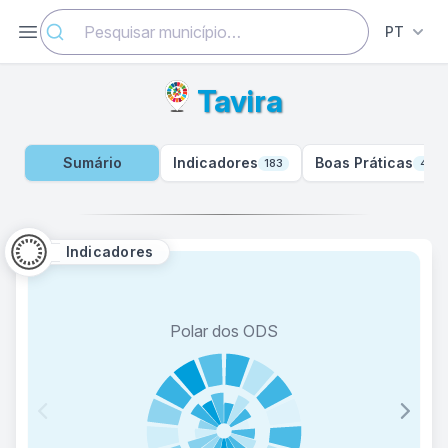
Abrir menu
PT
Tavira
Sumário
Indicadores
Boas Práticas
183
44
Indicadores
Polar dos ODS