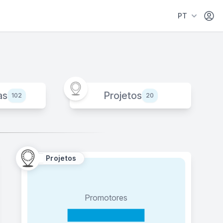
Área 
PT
as
Projetos
102
20
Projetos
Promotores
Polar das Boas Práticas