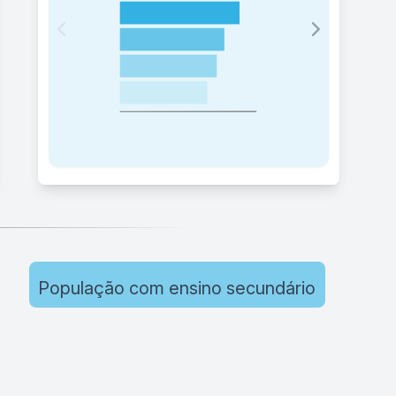
População com ensino secundário