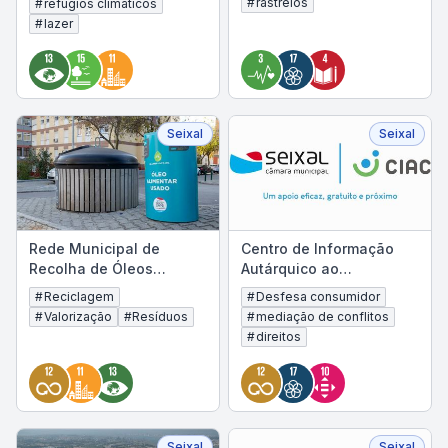
#
rastreios
#
refúgios climáticos
#
lazer
Seixal
Seixal
Rede Municipal de
Centro de Informação
Recolha de Óleos
Autárquico ao
Alimentares Usados
Consumidor (CIAC)
#
Reciclagem
#
Desfesa consumidor
#
Valorização
#
Resíduos
#
mediação de conflitos
#
direitos
Seixal
Seixal