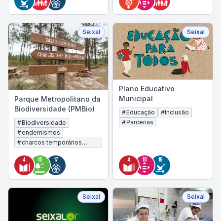
Seixal
Seixal
Plano Educativo
Municipal
Parque Metropolitano da
Biodiversidade (PMBio)
#
Educação
#
Inclusão
#
Parcerias
#
Biodiversidade
#
endemismos
#
charcos temporários
mediterrânicos
Seixal
Seixal