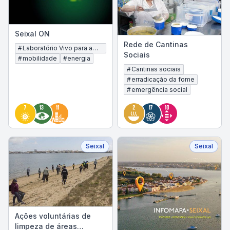
Seixal ON
Rede de Cantinas
#
Laboratório Vivo para a
Sociais
Descarbonização
#
mobilidade
#
energia
#
Cantinas sociais
#
erradicação da fome
#
emergência social
Seixal
Seixal
Ações voluntárias de
limpeza de áreas