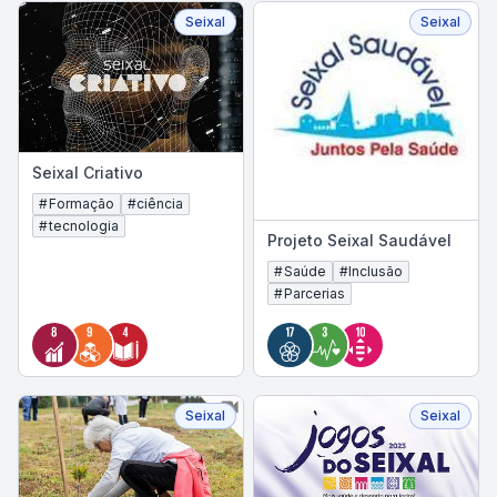
Seixal
Seixal
Seixal Criativo
#
Formação
#
ciência
#
tecnologia
Projeto Seixal Saudável
#
Saúde
#
Inclusão
#
Parcerias
Seixal
Seixal