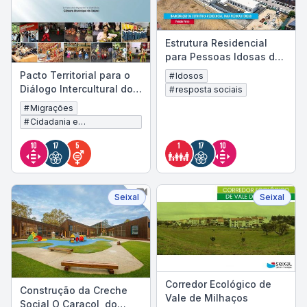
Estrutura Residencial
para Pessoas Idosas de
Fernão Ferro
Pacto Territorial para o
#
Idosos
Diálogo Intercultural do
#
resposta sociais
Seixal - Espaço
#
Migrações
Cidadania
#
Cidadania e
Desenvolvimento
Seixal
Seixal
Corredor Ecológico de
Construção da Creche
Vale de Milhaços
Social O Caracol, do