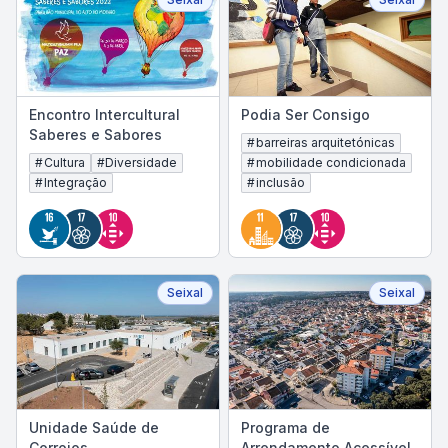
Encontro Intercultural
Podia Ser Consigo
Saberes e Sabores
#
barreiras arquitetónicas
#
Cultura
#
Diversidade
#
mobilidade condicionada
#
Integração
#
inclusão
Seixal
Seixal
Unidade Saúde de
Programa de
Corroios
Arrendamento Acessível