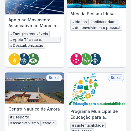
Mês da Pessoa Idosa
Apoio ao Movimento
#
Idosos
#
solidariedade
Associativo no Município
#
desenvolvimento pessoal
do Seixal para Instalação
#
Energias renováveis
de Sistemas de
#
Apoio Técnico e
Produção de …
Financeiro ao Movimento
#
Descarbonização
Associativo
Seixal
Seixal
Centro Náutico de Amora
Programa Municipal de
Educação para a
#
Desporto
Sustentabilidade
#
associativismo
#
apoio
#
sustentabilidade