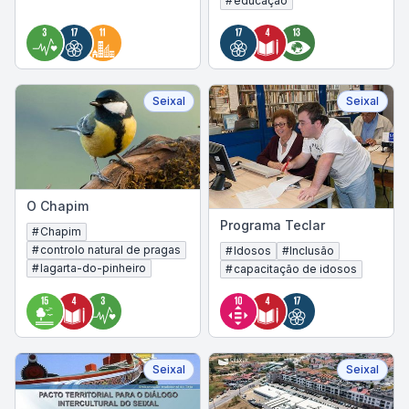
#
educação
Seixal
Seixal
O Chapim
Programa Teclar
#
Chapim
#
controlo natural de pragas
#
Idosos
#
Inclusão
#
lagarta-do-pinheiro
#
capacitação de idosos
Seixal
Seixal