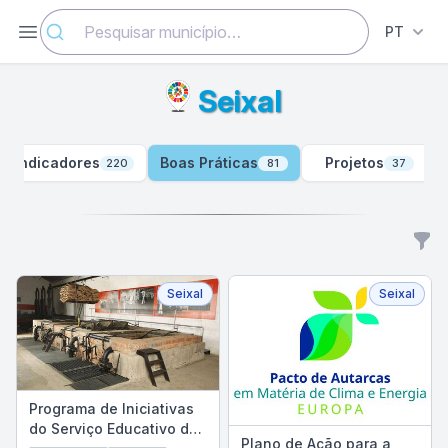
Abrir menu
PT
Seixal
Indicadores
Boas Práticas
Projetos
220
81
37
Filt
Filtros
Seixal
Seixal
Programa de Iniciativas
do Serviço Educativo do
Plano de Ação para a