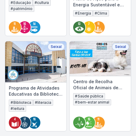
Ecomuseu do Seixal
#
Educação
#
cultura
Energia Sustentável e
#
património
Clima do Município do
#
Energia
#
Clima
Seixal (PAESC)
Seixal
Seixal
Centro de Recolha
Oficial de Animais de
Programa de Atividades
Companhia do Seixal
Educativas da Biblioteca
#
Saúde pública
(CROACS)
Municipal do Seixal
#
bem-estar animal
#
Biblioteca
#
literacia
#
leitura