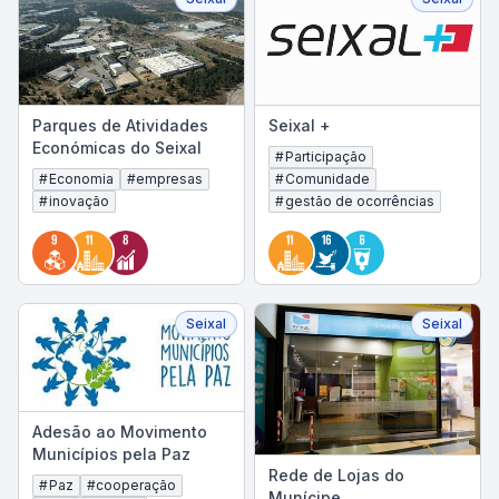
Parques de Atividades
Seixal +
Económicas do Seixal
#
Participação
#
Economia
#
empresas
#
Comunidade
#
inovação
#
gestão de ocorrências
Seixal
Seixal
Adesão ao Movimento
Municípios pela Paz
Rede de Lojas do
#
Paz
#
cooperação
Munícipe