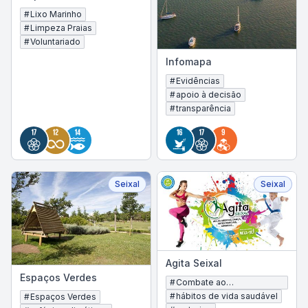
ribeirinhas
#
Lixo Marinho
#
Limpeza Praias
#
Voluntariado
Infomapa
#
Evidências
#
apoio à decisão
#
transparência
Seixal
Seixal
Agita Seixal
Espaços Verdes
#
Combate ao
sedentarismo
#
hábitos de vida saudável
#
Espaços Verdes