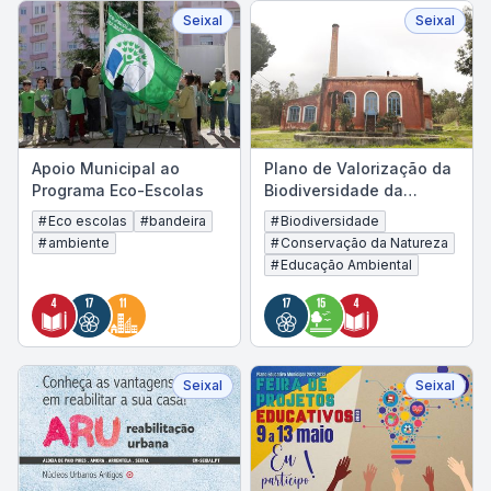
Seixal
Seixal
Apoio Municipal ao
Plano de Valorização da
Programa Eco-Escolas
Biodiversidade da
Fábrica de Pólvora de
#
Eco escolas
#
bandeira
#
Biodiversidade
Vale de Milhaços
#
ambiente
#
Conservação da Natureza
#
Educação Ambiental
Seixal
Seixal