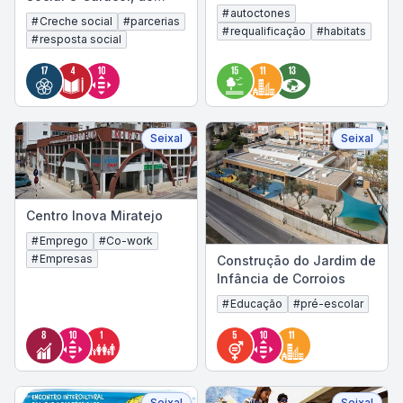
#
autoctones
Centro de Assistência
#
Creche social
#
parcerias
#
requalificação
#
habitats
Paroquial da Amora
#
resposta social
Seixal
Seixal
Centro Inova Miratejo
#
Emprego
#
Co-work
#
Empresas
Construção do Jardim de
Infância de Corroios
#
Educação
#
pré-escolar
Seixal
Seixal