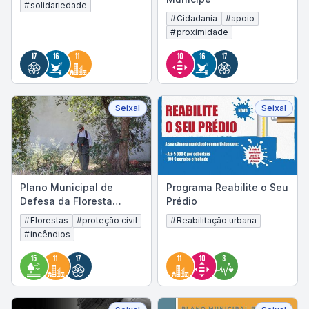
#
solidariedade
#
Cidadania
#
apoio
#
proximidade
Seixal
Seixal
Plano Municipal de
Programa Reabilite o Seu
Defesa da Floresta
Prédio
contra Incêndios -
#
Florestas
#
proteção civil
#
Reabilitação urbana
PMDFCI Seixal
#
incêndios