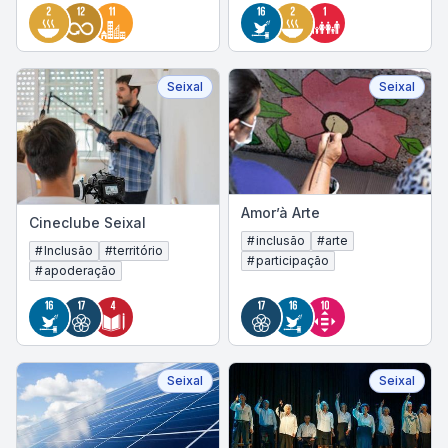
Seixal
Seixal
Amor’à Arte
Cineclube Seixal
#
inclusão
#
arte
#
Inclusão
#
território
#
participação
#
apoderação
Seixal
Seixal