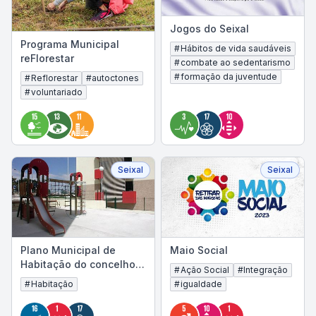
Jogos do Seixal
Programa Municipal
#
Hábitos de vida saudáveis
reFlorestar
#
combate ao sedentarismo
#
formação da juventude
#
Reflorestar
#
autoctones
#
voluntariado
Seixal
Seixal
Plano Municipal de
Maio Social
Habitação do concelho
#
Ação Social
#
Integração
do Seixal (PMHCS) 2021 -
#
Habitação
#
igualdade
2026