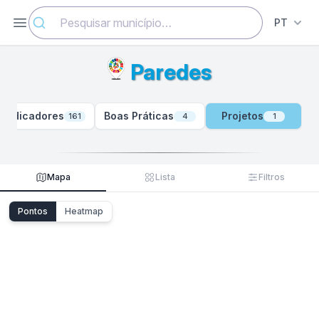
Abrir menu
PT
Paredes
Indicadores
Boas Práticas
Projetos
161
4
1
Mapa
Lista
Filtros
Pontos
Heatmap