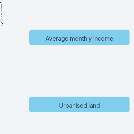
Average monthly income
Urbanised land