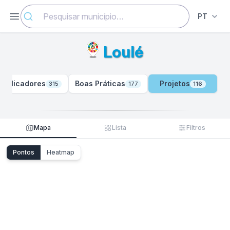
Abrir menu
PT
Loulé
Indicadores
Boas Práticas
Projetos
315
177
116
Mapa
Lista
Filtros
Pontos
Heatmap