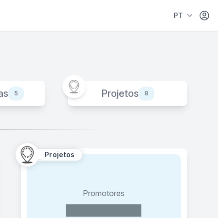
Área 
PT
as
Projetos
5
8
Projetos
Promotores
Polar das Boas Práticas