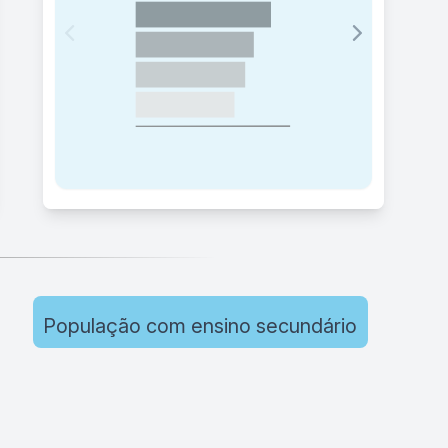
População com ensino secundário