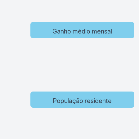
Ganho médio mensal
População residente