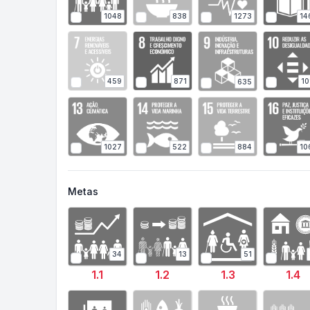
838
1273
1048
14
459
871
10
635
1027
884
10
522
Metas
34
13
51
1.1
1.2
1.3
1.4