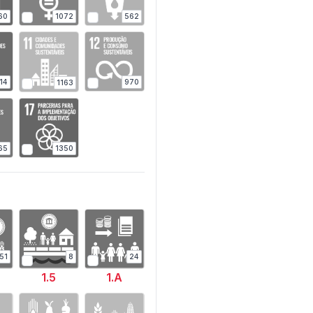
1072
60
562
14
970
1163
1350
65
51
8
24
1.5
1.A