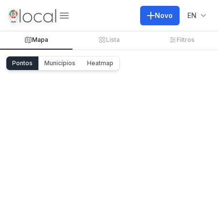
Abrir menu
Novo
EN
Mapa
Lista
Filtros
Pontos
Municípios
Heatmap