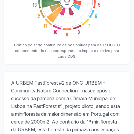
13
5
12
6
11
7
10
8
9
Gráfico polar do contributo da boa prática para os 17 ODS. O
comprimento do raio corresponde ao impacto relativo para
cada ODS.
A URBEM FastForest #2 da ONG URBEM -
Community Nature Connection - nasce após o
sucesso da parceria com a Câmara Municipal de
Lisboa na FastForest #1, projeto piloto, sendo esta
a minifloresta de maior dimensão em Portugal com
cerca de 2000m2. Ao contrário da 1ª minifloresta
da URBEM, esta floresta dá primazia aos espaços