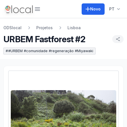
Abrir menu
Novo
PT
ODSlocal
Projetos
Lisboa
URBEM Fastforest #2
#
#URBEM #comunidade #regeneração #Miyawaki