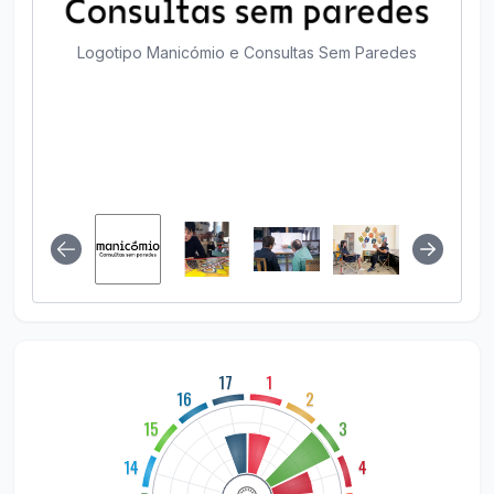
Logotipo Manicómio e Consultas Sem Paredes
17
1
16
2
15
3
14
4