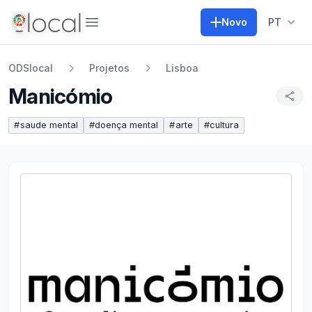
Abrir menu
Novo
PT
ODSlocal
Projetos
Lisboa
Manicómio
#
saude mental
#
doença mental
#
arte
#
cultura