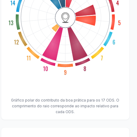
14
4
13
5
12
6
11
7
10
8
9
Loja de Emprego. Disponível em: https://www.
Gráfico polar do contributo da boa prática para os 17 ODS. O
comprimento do raio corresponde ao impacto relativo para
cada ODS.