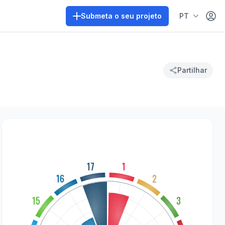
Área 
Submeta o seu projeto
PT
Partilhar
17
1
16
2
15
3