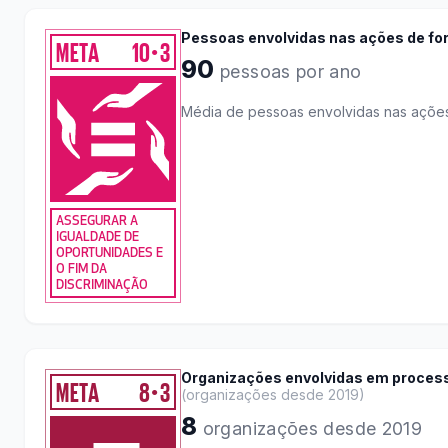
Pessoas envolvidas nas ações de f
META
10
3
●
90
pessoas por ano
Média de pessoas envolvidas nas ações
ASSEGURAR A
IGUALDADE DE
OPORTUNIDADES E
O FIM DA
DISCRIMINAÇÃO
Organizações envolvidas em proces
META
8
3
●
(
organizações desde 2019
)
8
organizações desde 2019