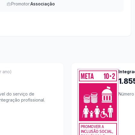
Promotor:
Associação
r ano
)
Integra
META
10
2
●
1.8
el do serviço de
Número d
ntegração profissional.
PROMOVER A
INCLUSÃO SOCIAL,