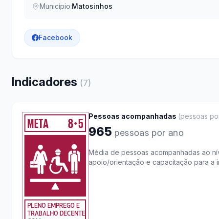
Município:
Matosinhos
Facebook
Indicadores
(
7
)
Pessoas acompanhadas
(
pessoas po
META
8
5
●
965
pessoas por ano
Média de pessoas acompanhadas ao nív
apoio/orientação e capacitação para a i
PLENO EMPREGO E
TRABALHO DECENTE