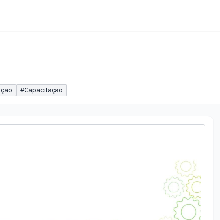
ação
#
Capacitação