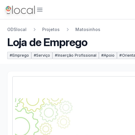
Abrir menu
ODSlocal
Projetos
Matosinhos
Loja de Emprego
#
Emprego
#
Serviço
#
Inserção Profissional
#
Apoio
#
Orient