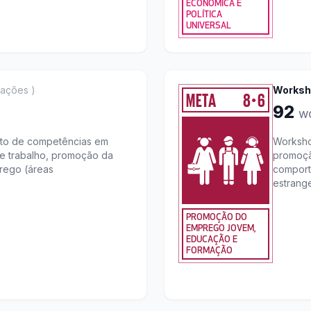
ECONÓMICA E
POLÍTICA
UNIVERSAL
ações
)
Worksh
META
8
6
●
92
w
nto de competências em
Worksho
e trabalho, promoção da
promoçã
rego (áreas
comporta
estrangei
PROMOÇÃO DO
EMPREGO JOVEM,
EDUCAÇÃO E
FORMAÇÃO