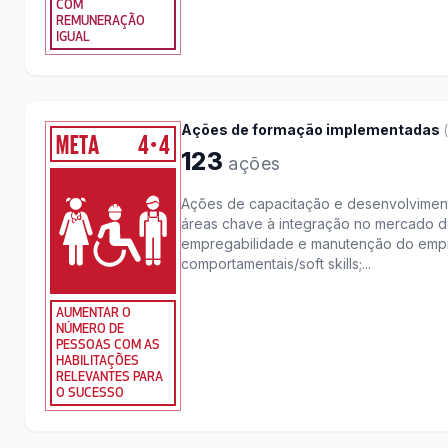
COM
REMUNERAÇÃO
IGUAL
Ações de formação implementadas
(
META
4
4
●
123
ações
Ações de capacitação e desenvolvime
áreas chave à integração no mercado d
empregabilidade e manutenção do emp
comportamentais/soft skills;...
AUMENTAR O
NÚMERO DE
PESSOAS COM AS
HABILITAÇÕES
RELEVANTES PARA
O SUCESSO