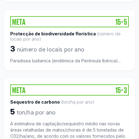
META
15
5
●
Protecção de biodiversidade florística
(
número de
locais por ano
)
3
número de locais por ano
Paradisea lusitanica (endémica da Península Ibérica)...
META
15
3
●
Sequestro de carbono
(
ton/ha por ano
)
5
ton/ha por ano
A estimativa de captação/sequestro médio nas novas
áreas retalhadas de matos/chorais é de 5 toneladas de
C02/ha/ano, de acordo com os valores fornecidos pelo