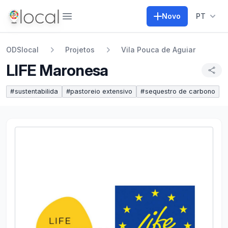
Abrir menu
Novo
PT
ODSlocal
Projetos
Vila Pouca de Aguiar
LIFE Maronesa
#
sustentabilida
#
pastoreio extensivo
#
sequestro de carbono