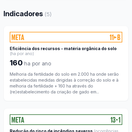
Indicadores
(
5
)
META
11
B
▶
Eficiência dos recursos - matéria orgânica do solo
(
ha por ano
)
160
ha por ano
Melhoria da fertilidade do solo em 2.000 ha onde serão
estabelecidas medidas dirigidas à correção do solo e à
melhoria da fertilidade + 160 ha através do
(re)estabelecimento da criação de gado em...
META
13
1
●
Redução do risco de incêndios severos
(
ocorrências