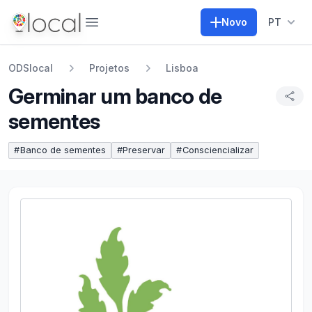
Abrir menu
Novo
PT
ODSlocal
Projetos
Lisboa
Germinar um banco de
sementes
#
Banco de sementes
#
Preservar
#
Consciencializar