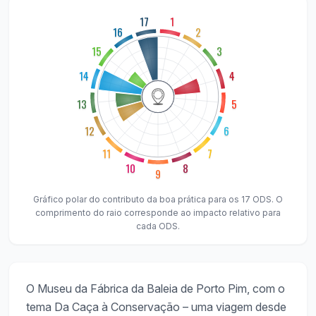
17
1
16
2
15
3
14
4
13
5
12
6
11
7
10
8
9
Gráfico polar do contributo da boa prática para os 17 ODS. O
comprimento do raio corresponde ao impacto relativo para
cada ODS.
O Museu da Fábrica da Baleia de Porto Pim, com o
tema Da Caça à Conservação – uma viagem desde