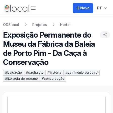
Abrir menu
Novo
PT
ODSlocal
Projetos
Horta
Exposição Permanente do
Museu da Fábrica da Baleia
de Porto Pim - Da Caça à
Conservação
#
baleação
#
cachalote
#
história
#
património baleeiro
#
literacia do oceano
#
conservação