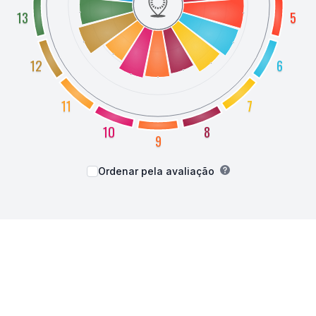
13
5
12
6
11
7
10
8
9
Ordenar pela avaliação