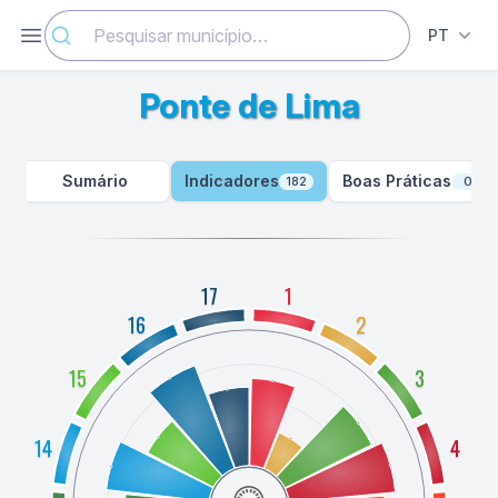
Ponte de Lima - Indicadores - ODSlocal
Abrir menu
PT
Ponte de Lima
Sumário
Indicadores
Boas Práticas
182
0
17
1
16
2
15
3
14
4