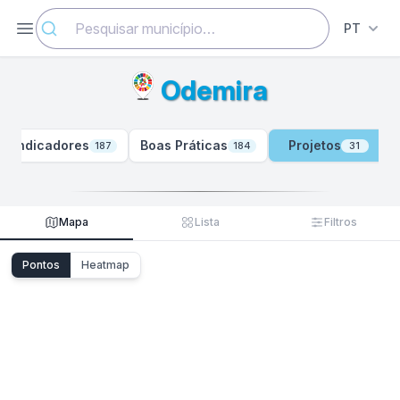
Abrir menu
PT
Odemira
Indicadores
Boas Práticas
Projetos
187
184
31
Mapa
Lista
Filtros
Pontos
Heatmap