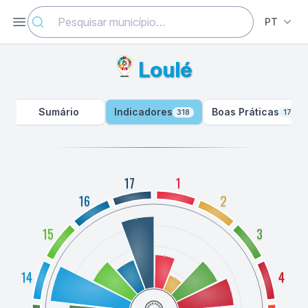
Abrir menu
PT
Loulé
Sumário
Indicadores
Boas Práticas
318
177
17
1
16
2
15
3
14
4