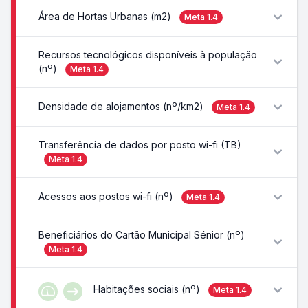
Área de Hortas Urbanas (m2)
Meta
1.4
Recursos tecnológicos disponíveis à população
(nº)
Meta
1.4
Densidade de alojamentos (nº/km2)
Meta
1.4
Transferência de dados por posto wi-fi (TB)
Meta
1.4
Acessos aos postos wi-fi (nº)
Meta
1.4
Beneficiários do Cartão Municipal Sénior (nº)
Meta
1.4
Habitações sociais (nº)
Meta
1.4