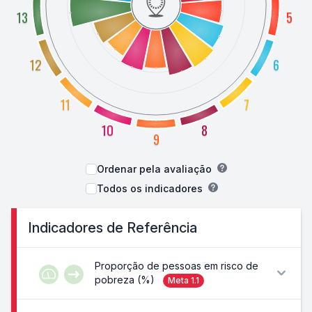
13
5
12
6
11
7
10
8
9
Ordenar pela avaliação
Todos os indicadores
Indicadores de Referência
Proporção de pessoas em risco de
pobreza (%)
Meta
1.1