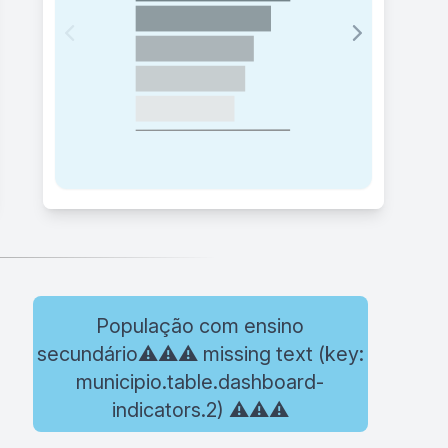
População com ensino
secundário⚠️⚠️⚠️ missing text (key:
municipio.table.dashboard-
indicators.2) ⚠️⚠️⚠️