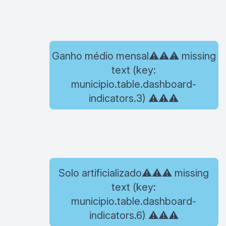
Ganho médio mensal⚠️⚠️⚠️ missing
text (key:
municipio.table.dashboard-
indicators.3) ⚠️⚠️⚠️
Solo artificializado⚠️⚠️⚠️ missing
text (key:
municipio.table.dashboard-
indicators.6) ⚠️⚠️⚠️