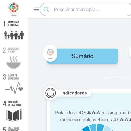
Abrir menu
Indicadores⚠️⚠️⚠️ missin
Sumário
Indicadores
Polar dos ODS⚠️⚠️⚠️ missing text (
municipio.table.webplots.4) ⚠️⚠️