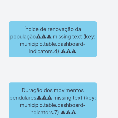
Índice de renovação da
população⚠️⚠️⚠️ missing text (key:
municipio.table.dashboard-
indicators.4) ⚠️⚠️⚠️
Duração dos movimentos
pendulares⚠️⚠️⚠️ missing text (key:
municipio.table.dashboard-
indicators.7) ⚠️⚠️⚠️