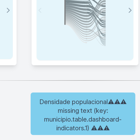
Densidade populacional⚠️⚠️⚠️
missing text (key:
municipio.table.dashboard-
indicators.1) ⚠️⚠️⚠️