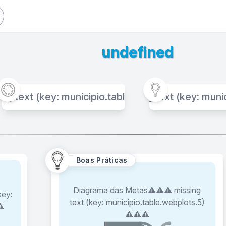
undefined
g text (key: municipio.table.indicators.1) ⚠️⚠️⚠️
Boas Práticas⚠️⚠️⚠️ missing text (key: munic
Projet
Boas Práticas
Diagrama das Metas⚠️⚠️⚠️ missing
key:
Corrida dos ODS⚠️⚠️⚠️ missing text
text (key: municipio.table.webplots.5)
⚠️
(key: municipio.table.webplots.1) ⚠️⚠️⚠️
⚠️⚠️⚠️