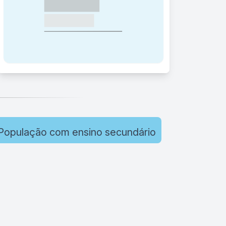
População com ensino secundário