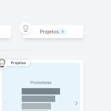
Projetos
0
Projetos
Promotores
Po
Polar das Boas Práticas