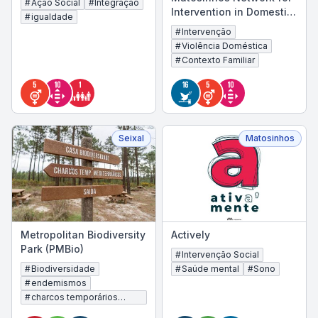
#
Ação Social
#
Integração
Intervention in Domestic
#
igualdade
and Family Violence
#
Intervenção
(RIV)
#
Violência Doméstica
#
Contexto Familiar
Seixal
Matosinhos
Metropolitan Biodiversity
Actively
Park (PMBio)
#
Intervenção Social
#
Biodiversidade
#
Saúde mental
#
Sono
#
endemismos
#
charcos temporários
mediterrânicos