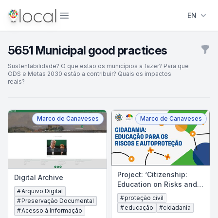
Abrir menu
EN
5651
Municipal good practices
Filt
Sustentabilidade? O que estão os municípios a fazer? Para que
ODS e Metas 2030 estão a contribuir? Quais os impactos
reais?
Filtros
Marco de Canaveses
Marco de Canaveses
Project: ‘Citizenship:
Digital Archive
Education on Risks and
#
Arquivo Digital
Self-Protection’
#
proteção civil
#
Preservação Documental
#
educação
#
cidadania
#
Acesso à Informação