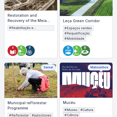
Restoration and
Recovery of the Meia
Leça Green Corridor
Praia Dune System
#
Reabilitação e
#
Espaços verdes
Recuperação do Cordão
#
Requalificação
Dunar da Meia Praia
#
Mobilidade
Seixal
Matosinhos
Mucéu
Municipal reFlorestar
Programme
#
Museu
#
Cultura
#
Ciência
#
Reflorestar
#
autoctones