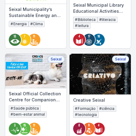
Seixal Municipal Library
Seixal Municipality’s
Educational Activities
Sustainable Energy and
Programme
#
Biblioteca
#
literacia
Climate Action Plan
#
Energia
#
Clima
#
leitura
(SECAP)
Seixal
Seixal
Seixal Official Collection
Centre for Companion
Creative Seixal
Animals (CROACS)
#
Saúde pública
#
Formação
#
ciência
#
bem-estar animal
#
tecnologia