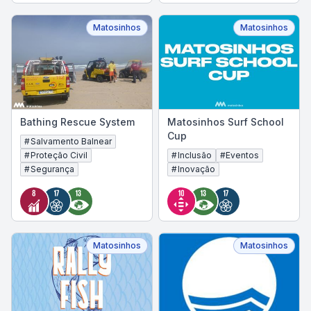
Matosinhos
Matosinhos
Bathing Rescue System
Matosinhos Surf School
Cup
#
Salvamento Balnear
#
Proteção Civil
#
Inclusão
#
Eventos
#
Segurança
#
Inovação
Matosinhos
Matosinhos