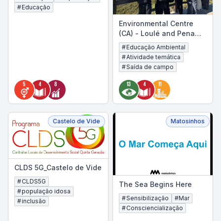
#
Educação
Environmental Centre
(CA) - Loulé and Pena
Centres
#
Educação Ambiental
#
Atividade temática
#
Saída de campo
Castelo de Vide
Matosinhos
CLDS 5G_Castelo de Vide
#
CLDS5G
The Sea Begins Here
#
população idosa
#
Sensibilização
#
Mar
#
inclusão
#
Consciencialização