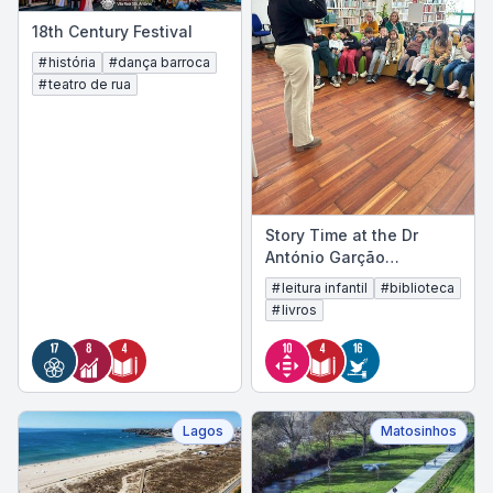
18th Century Festival
#
história
#
dança barroca
#
teatro de rua
Story Time at the Dr
António Garção
Municipal Library
#
leitura infantil
#
biblioteca
#
livros
Lagos
Matosinhos