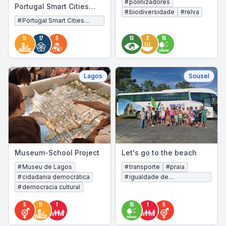
#
polinizadores
Portugal Smart Cities
#
biodiversidade
#
relva
Summit
#
Portugal Smart Cities
Summit
Lagos
Sousel
Museum-School Project
Let's go to the beach
#
Museu de Lagos
#
transporte
#
praia
#
cidadania democrática
#
igualdade de
oportunidades
#
democracia cultural