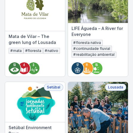
LIFE Águeda – A River for
Everyone
Mata de Vilar – The
green lung of Lousada
#
floresta nativa
#
continuidade fluvial
#
mata
#
floresta
#
nativo
#
reabilitação ambiental
Setúbal
Lousada
Setúbal Environment