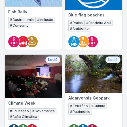
Fish Rally
Blue flag beaches
#
Gastronomia
#
Inclusão
#
Praias
#
Bandeira Azul
#
Consumo
#
Ambiente
Loulé
Loulé
Algarvensis Geopark
Climate Week
#
Território
#
Cultura
#
Educação
#
Governança
#
Património
#
Ação Climática