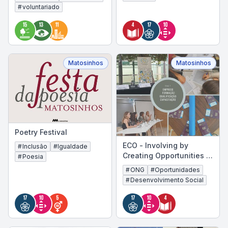
#
voluntariado
Matosinhos
Matosinhos
Poetry Festival
ECO - Involving by
#
Inclusão
#
Igualdade
Creating Opportunities -
#
Poesia
CLDS 4G
#
ONG
#
Oportunidades
#
Desenvolvimento Social