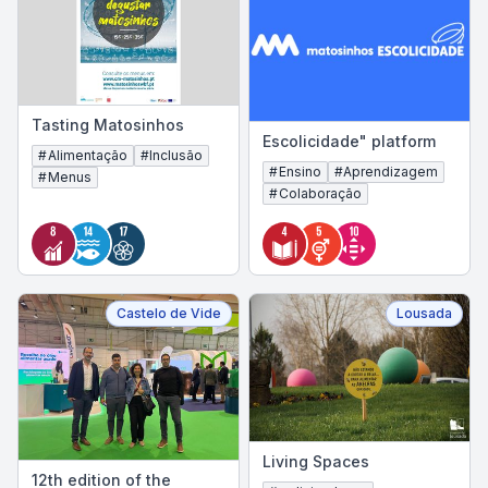
Tasting Matosinhos
Escolicidade" platform
#
Alimentação
#
Inclusão
#
Ensino
#
Aprendizagem
#
Menus
#
Colaboração
Castelo de Vide
Lousada
Living Spaces
12th edition of the