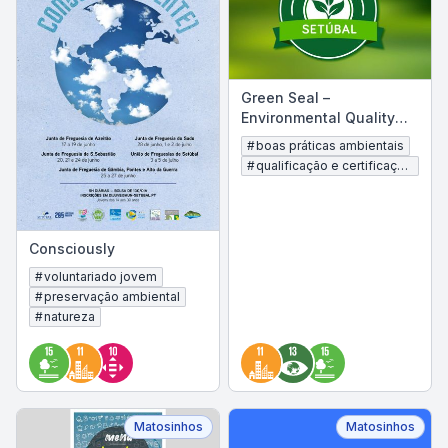
Green Seal –
Environmental Quality
Certificate of the
#
boas práticas ambientais
Municipality of Setúbal
#
qualificação e certificação
ambiental
Consciously
#
voluntariado jovem
#
preservação ambiental
#
natureza
Matosinhos
Matosinhos