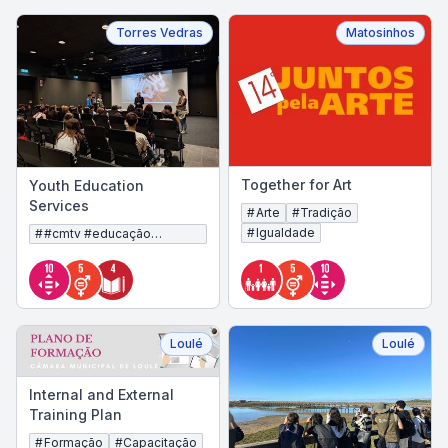
Torres Vedras
Matosinhos
Together for Art
Youth Education
Services
#
Arte
#
Tradição
#
Igualdade
#
#cmtv #educação
#juventude #mobilidade
Loulé
Loulé
Internal and External
Training Plan
#
Formação
#
Capacitação