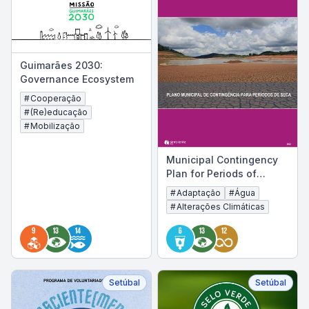
Guimarães 2030:
Governance Ecosystem
#
Cooperação
#
(Re)educação
#
Mobilização
Municipal Contingency
Plan for Periods of
Drought
#
Adaptação
#
Água
#
Alterações Climáticas
Setúbal
Setúbal