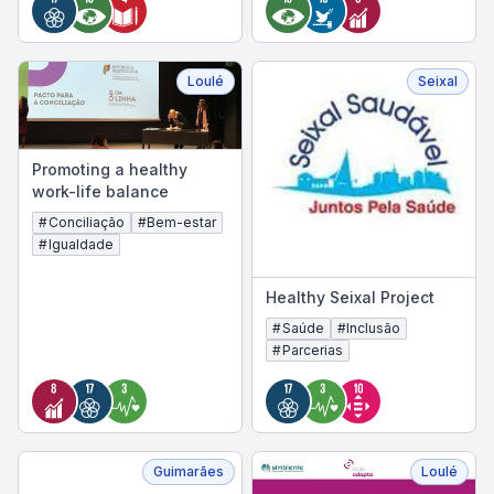
Loulé
Seixal
Promoting a healthy
work-life balance
#
Conciliação
#
Bem-estar
#
Igualdade
Healthy Seixal Project
#
Saúde
#
Inclusão
#
Parcerias
Guimarães
Loulé