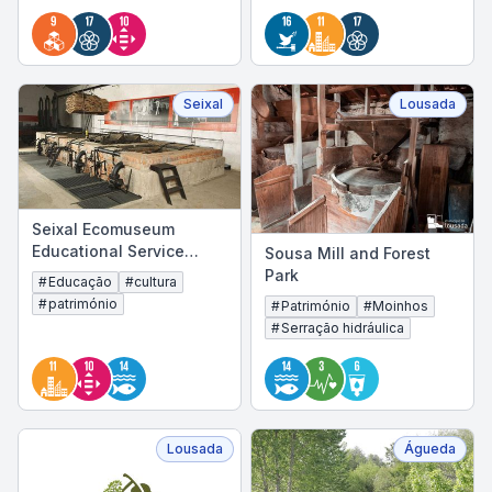
Seixal
Lousada
Seixal Ecomuseum
Educational Service
Sousa Mill and Forest
Initiatives Programme
Park
#
Educação
#
cultura
#
património
#
Património
#
Moinhos
#
Serração hidráulica
Lousada
Águeda