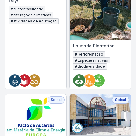
Days
#
sustentabilidade
#
alterações climáticas
#
atividades de educação
Lousada Plantation
#
Reflorestação
#
Espécies nativas
#
Biodiversidade
Seixal
Seixal