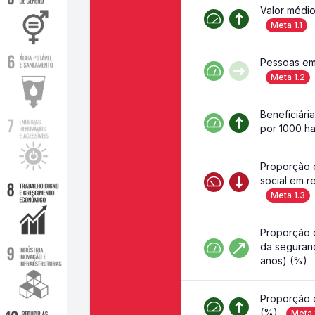
Valor médio
Meta
1.1
Pessoas em 
Meta
1.2
Beneficiári
por 1000 ha
Proporção 
social em r
Meta
1.3
Proporção 
da seguranç
anos) (%)
Proporção 
(%)
Meta