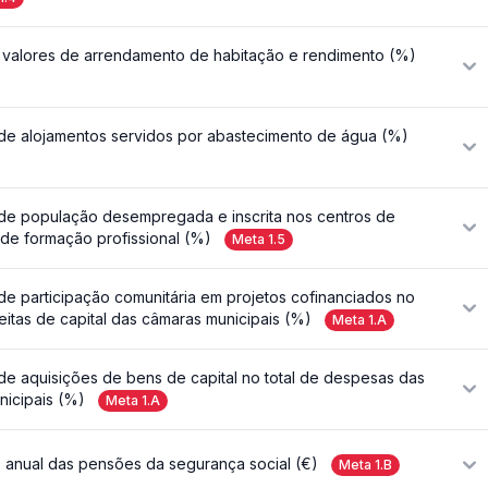
 valores de arrendamento de habitação e rendimento (%)
de alojamentos servidos por abastecimento de água (%)
de população desempregada e inscrita nos centros de
de formação profissional (%)
Meta
1.5
e participação comunitária em projetos cofinanciados no
ceitas de capital das câmaras municipais (%)
Meta
1.A
e aquisições de bens de capital no total de despesas das
icipais (%)
Meta
1.A
 anual das pensões da segurança social (€)
Meta
1.B