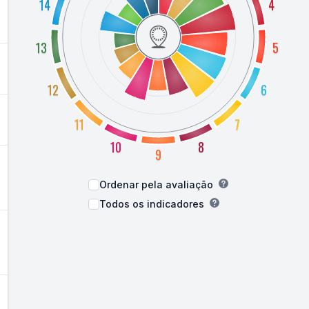
14
4
13
5
12
6
11
7
10
8
9
Ordenar pela avaliação
Todos os indicadores