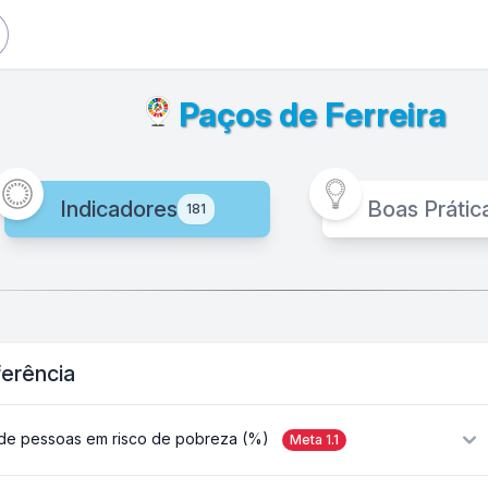
Paços de Ferreira
Indicadores
Boas Prátic
181
ferência
de pessoas em risco de pobreza (%)
Meta
1.1