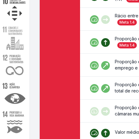
Rácio entre
Meta
1.4
Proporção 
Meta
1.4
Proporção 
emprego e 
Proporção d
total de re
Proporção d
câmaras mun
Valor médio