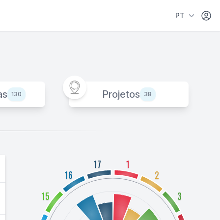
Área 
PT
as
Projetos
130
38
17
1
16
2
15
3