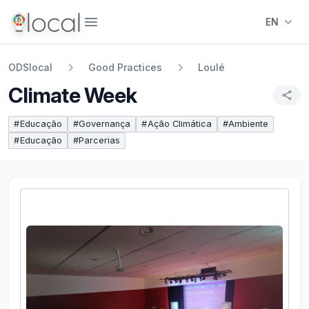
Abrir menu
EN
ODSlocal
Good Practices
Loulé
Climate Week
#
Educação
#
Governança
#
Ação Climática
#
Ambiente
#
Educação
#
Parcerias