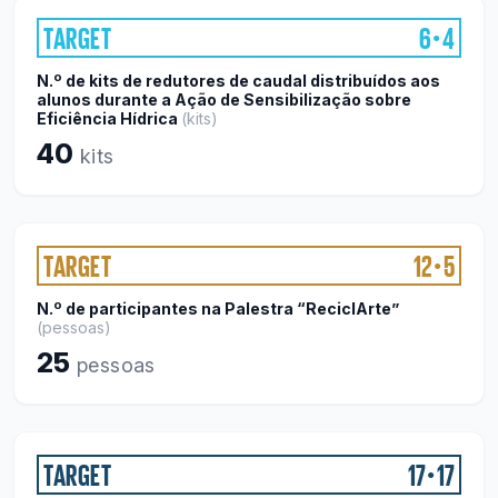
TARGET
6
4
●
N.º de kits de redutores de caudal distribuídos aos
alunos durante a Ação de Sensibilização sobre
Eficiência Hídrica
(
kits
)
40
kits
TARGET
12
5
●
N.º de participantes na Palestra “ReciclArte”
(
pessoas
)
25
pessoas
TARGET
17
17
●