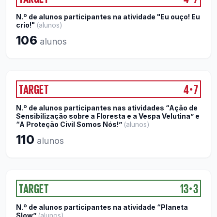
N.º de alunos participantes na atividade "Eu ouço! Eu
crio!"
(
alunos
)
106
alunos
TARGET
4
7
●
N.º de alunos participantes nas atividades “Ação de
Sensibilização sobre a Floresta e a Vespa Velutina” e
“A Proteção Civil Somos Nós!”
(
alunos
)
110
alunos
TARGET
13
3
●
N.º de alunos participantes na atividade “Planeta
Slow”
(
alunos
)