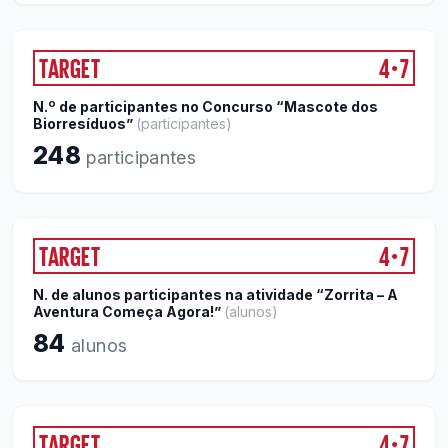
TARGET
4
7
●
N.º de participantes no Concurso “Mascote dos
Biorresíduos”
(
participantes
)
248
participantes
TARGET
4
7
●
N. de alunos participantes na atividade “Zorrita – A
Aventura Começa Agora!”
(
alunos
)
84
alunos
TARGET
4
7
●