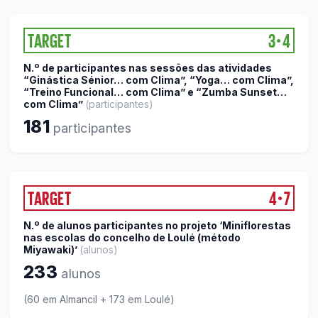
TARGET
3
4
●
N.º de participantes nas sessões das atividades
“Ginástica Sénior… com Clima”, “Yoga… com Clima”,
“Treino Funcional… com Clima” e “Zumba Sunset…
com Clima”
(
participantes
)
181
participantes
TARGET
4
7
●
N.º de alunos participantes no projeto ‘Miniflorestas
nas escolas do concelho de Loulé (método
Miyawaki)’
(
alunos
)
233
alunos
(60 em Almancil + 173 em Loulé)