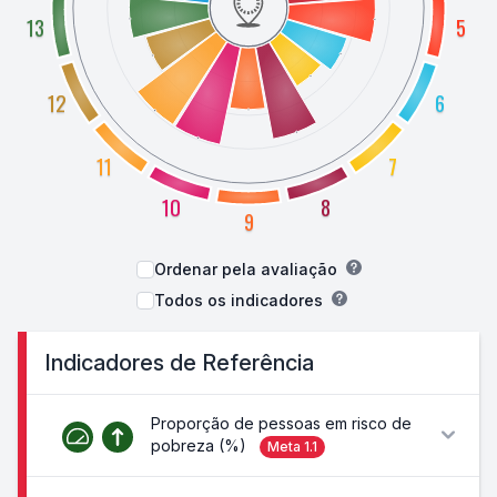
13
5
12
6
11
7
10
8
9
Ordenar pela avaliação
Todos os indicadores
Indicadores de Referência
Proporção de pessoas em risco de
pobreza (%)
Meta
1.1