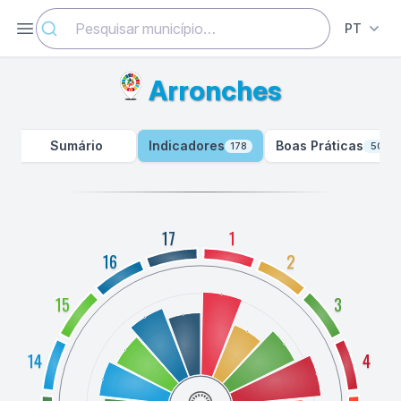
Abrir menu
PT
Arronches
Sumário
Indicadores
Boas Práticas
178
50
17
1
16
2
15
3
14
4