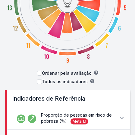
13
5
12
6
11
7
10
8
9
Ordenar pela avaliação
Todos os indicadores
Indicadores de Referência
Proporção de pessoas em risco de
pobreza (%)
Meta
1.1