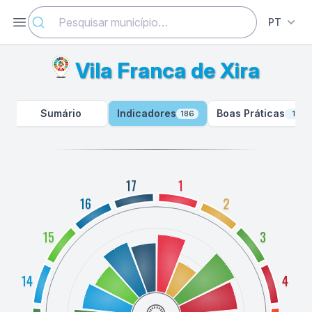
Abrir menu
PT
Vila Franca de Xira
Sumário
Indicadores
Boas Práticas
186
11
17
1
16
2
15
3
14
4