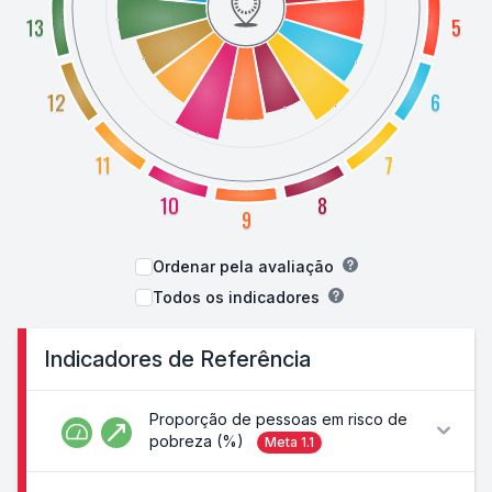
13
5
12
6
11
7
10
8
9
Ordenar pela avaliação
Todos os indicadores
Indicadores de Referência
Proporção de pessoas em risco de
pobreza (%)
Meta
1.1