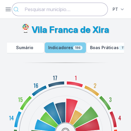
Abrir menu
PT
Vila Franca de Xira
Sumário
Indicadores
Boas Práticas
186
11
17
1
16
2
15
3
14
4