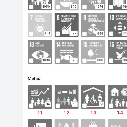
840
1274
1050
14
461
872
10
638
1030
886
10
523
Metas
34
13
51
1.1
1.2
1.3
1.4