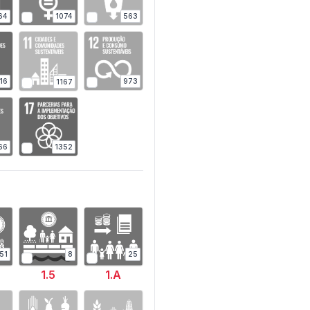
1074
64
563
16
973
1167
1352
66
51
8
25
1.5
1.A