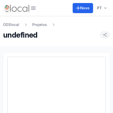
Abrir menu
Novo
PT
ODSlocal
Projetos
undefined