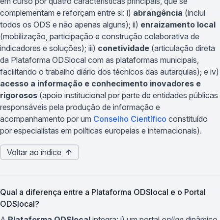
em curso por quatro características principais, que se
complementam e reforçam entre si: i)
abrangência
(inclui
todos os ODS e não apenas alguns); ii)
enraizamento local
(mobilização, participação e construção colaborativa de
indicadores e soluções); iii)
conetividade
(articulação direta
da Plataforma ODSlocal com as plataformas municipais,
facilitando o trabalho diário dos técnicos das autarquias); e iv)
acesso a informação e conhecimento inovadores e
rigorosos
(apoio institucional por parte de entidades públicas
responsáveis pela produção de informação e
acompanhamento por um
Conselho Científico
constituído
por especialistas em políticas europeias e internacionais).
Voltar ao índice
↑
Qual a diferença entre a Plataforma ODSlocal e o Portal
ODSlocal?
A
Plataforma ODSlocal
integra: i) um portal
online
dinâmico