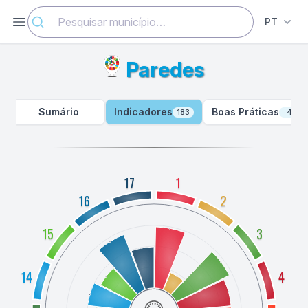
Abrir menu
PT
Paredes
Sumário
Indicadores
Boas Práticas
183
4
17
1
16
2
15
3
14
4