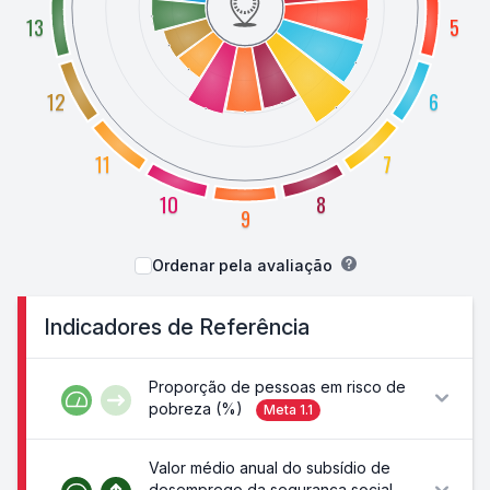
13
5
12
6
11
7
10
8
9
Ordenar pela avaliação
Indicadores de Referência
Proporção de pessoas em risco de
pobreza (%)
Meta
1.1
Valor médio anual do subsídio de
desemprego da segurança social