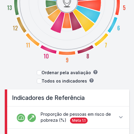
13
5
12
6
11
7
10
8
9
Ordenar pela avaliação
Todos os indicadores
Indicadores de Referência
Proporção de pessoas em risco de
pobreza (%)
Meta
1.1