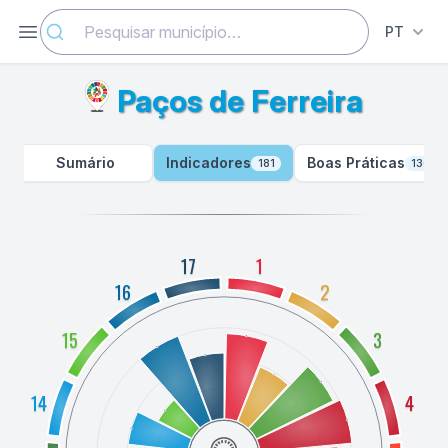
Abrir menu
PT
Paços de Ferreira
Sumário
Indicadores
Boas Práticas
181
130
17
1
16
2
15
3
14
4