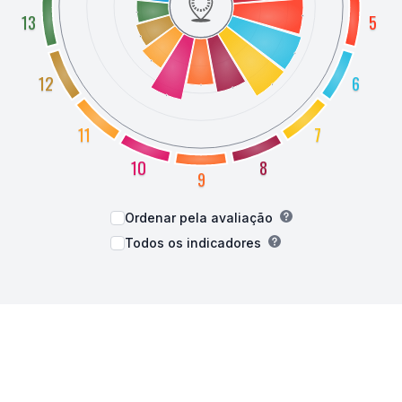
13
5
12
6
11
7
10
8
9
Ordenar pela avaliação
Todos os indicadores