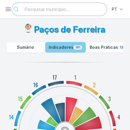
Paços de Ferreira - Indicadores - ODSlocal
Abrir menu
PT
Paços de Ferreira
Sumário
Indicadores
Boas Práticas
181
130
17
1
16
2
15
3
14
4