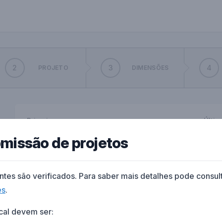
2
3
4
PROJETO
DIMENSÕES
Primeiro nome
Últi
bmissão de projetos
E-mail
Tele
uintes são verificados. Para saber mais detalhes pode cons
es
.
Opcio
cal devem ser: