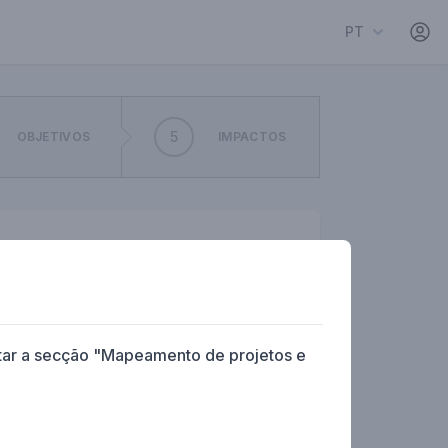
PT
5
OBJETIVOS
IMPACTOS
mo nome
fone
ultar a secção "Mapeamento de projetos e
nal