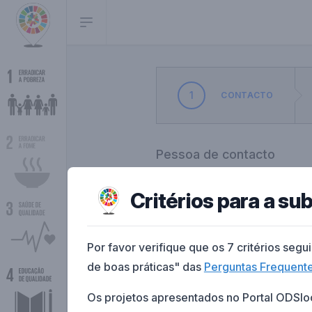
1
CONTACTO
Pessoa de contacto
Informação da pessoa de
contacto do projeto
Critérios para a su
Por favor verifique que os 7 critérios seg
de boas práticas" das
Perguntas Frequent
Os projetos apresentados no Portal ODSlo