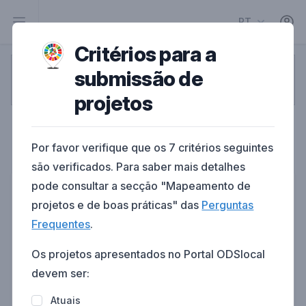
PT
Critérios para a
submissão de
1
2
3
4
5
projetos
Pessoa de contacto
Por favor verifique que os 7 critérios seguintes
Informação da pessoa de contacto do projeto
são verificados. Para saber mais detalhes
pode consultar a secção "Mapeamento de
Primeiro nome
projetos e de boas práticas" das
Perguntas
Frequentes
.
Os projetos apresentados no Portal ODSlocal
Último nome
devem ser:
Atuais