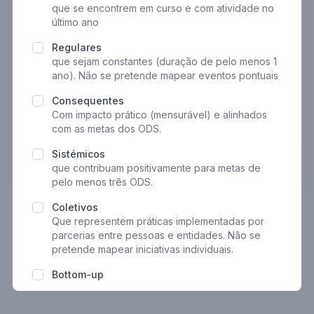
que se encontrem em curso e com atividade no
E-mail
último ano
Regulares
que sejam constantes (duração de pelo menos 1
Telefone
ano). Não se pretende mapear eventos pontuais
Consequentes
Com impacto prático (mensurável) e alinhados
Opcional
com as metas dos ODS.
Sistémicos
Próximo
que contribuam positivamente para metas de
pelo menos três ODS
.
Coletivos
Que representem práticas implementadas por
parcerias entre pessoas e entidades. Não se
pretende mapear iniciativas individuais.
Bottom-up
Promovidos por atores locais com base no
potencial endógeno da região, em oposição a