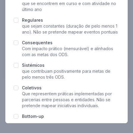
que se encontrem em curso e com atividade no
E-mail
último ano
Regulares
que sejam constantes (duração de pelo menos 1
Telefone
ano). Não se pretende mapear eventos pontuais
Consequentes
Com impacto prático (mensurável) e alinhados
Opcional
com as metas dos ODS.
Sistémicos
Próximo
que contribuam positivamente para metas de
pelo menos três ODS
.
Coletivos
Que representem práticas implementadas por
parcerias entre pessoas e entidades. Não se
pretende mapear iniciativas individuais.
Bottom-up
Promovidos por atores locais com base no
potencial endógeno da região, em oposição a