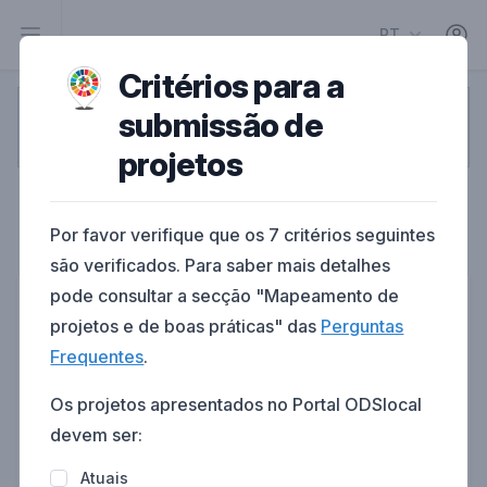
PT
Critérios para a
submissão de
1
2
3
4
5
projetos
Pessoa de contacto
Por favor verifique que os 7 critérios seguintes
Informação da pessoa de contacto do projeto
são verificados. Para saber mais detalhes
pode consultar a secção "Mapeamento de
Primeiro nome
projetos e de boas práticas" das
Perguntas
Frequentes
.
Os projetos apresentados no Portal ODSlocal
Último nome
devem ser:
Atuais