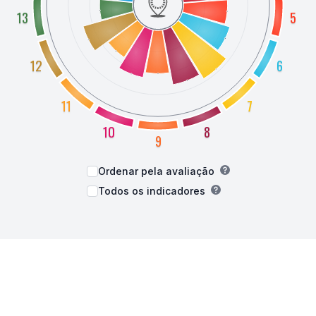
13
5
12
6
11
7
10
8
9
Ordenar pela avaliação
Todos os indicadores