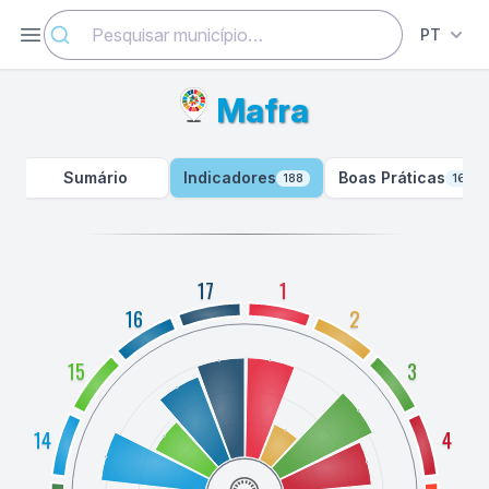
Mafra - Indicadores - ODSlocal
Abrir menu
PT
Mafra
Sumário
Indicadores
Boas Práticas
188
163
17
1
16
2
15
3
14
4