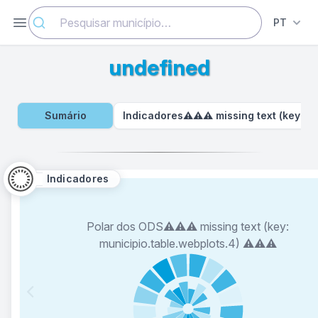
Abrir menu
PT
undefined
Sumário
Indicadores⚠️⚠️⚠️ missing text (key: mu
Indicadores
Polar dos ODS⚠️⚠️⚠️ missing text (key:
municipio.table.webplots.4) ⚠️⚠️⚠️