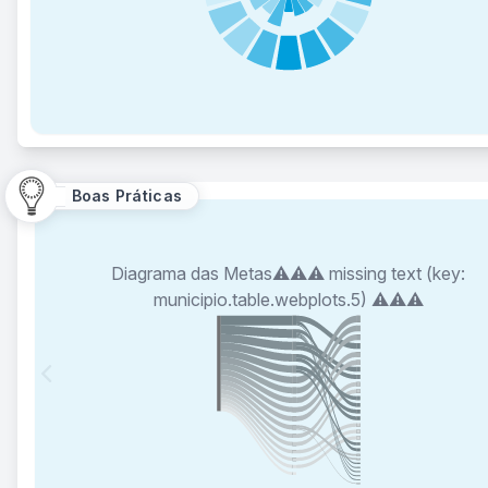
Boas Práticas
Diagrama das Metas⚠️⚠️⚠️ missing text (key:
municipio.table.webplots.5) ⚠️⚠️⚠️