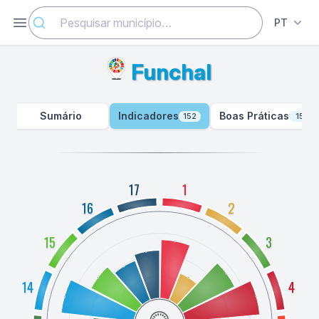
Abrir menu
PT
Funchal
Sumário
Indicadores
Boas Práticas
152
15
17
1
16
2
15
3
14
4