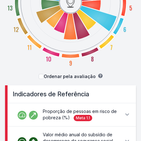
13
5
12
6
11
7
10
8
9
Ordenar pela avaliação
Indicadores de Referência
Proporção de pessoas em risco de
pobreza (%)
Meta
1.1
Valor médio anual do subsídio de
desemprego da segurança social