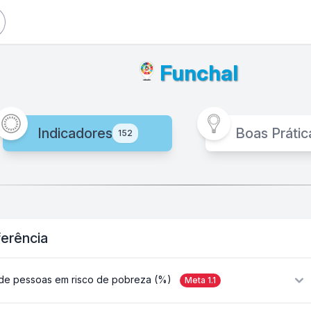
Funchal
Indicadores
Boas Prátic
152
ferência
de pessoas em risco de pobreza (%)
Meta
1.1