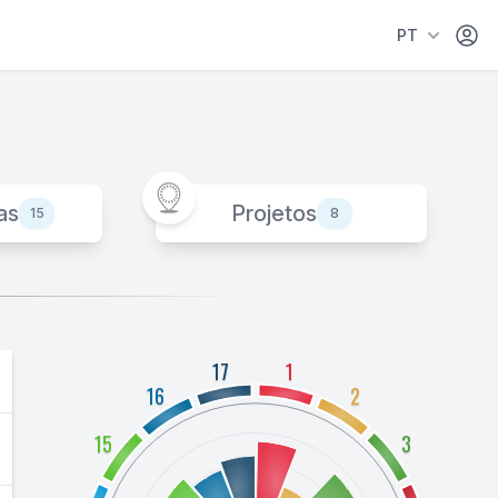
Área 
PT
as
Projetos
15
8
17
1
16
2
15
3