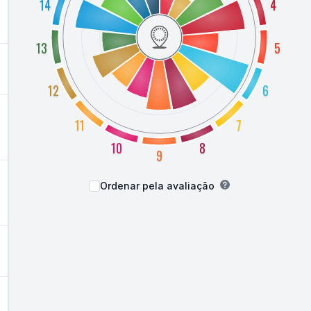
14
4
13
5
12
6
11
7
10
8
9
Ordenar pela avaliação