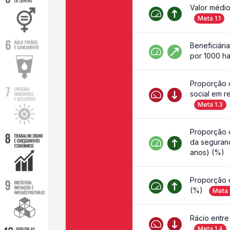
Valor médio
Meta
1.1
Beneficiári
por 1000 ha
Proporção 
social em r
Meta
1.3
Proporção 
da seguranç
anos) (%)
Proporção 
(%)
Meta
Rácio entre
Meta
1.4