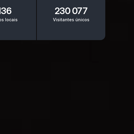
136
230 077
os locais
Visitantes únicos