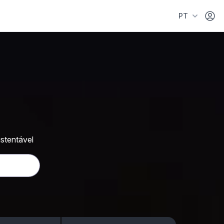
Área 
PT
stentável