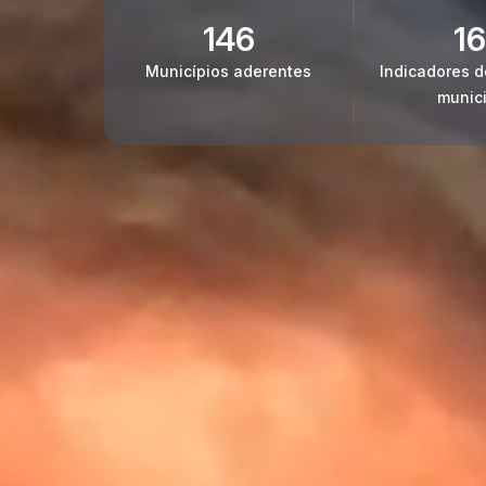
146
1
Municípios aderentes
Indicadores d
munic